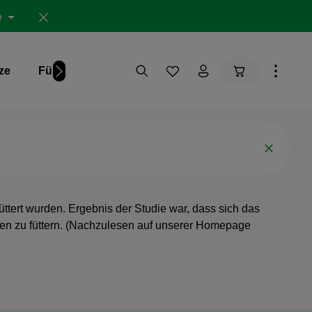
e
Warenkorb ent
ze
Für Dich
Studien
ttert wurden. Ergebnis der Studie war, dass sich das
hlen zu füttern. (Nachzulesen auf unserer Homepage