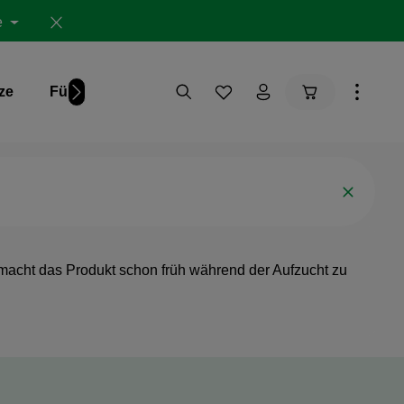
e
Warenkorb ent
ze
Für Dich
Studien
emacht das Produkt schon früh während der Aufzucht zu