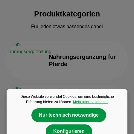
Produktkategorien
Für jeden etwas passendes dabei
Nahrungsergänzung für
Pferde
Diese Website verwendet Cookies, um eine bestmögliche
Erfahrung bieten zu können.
Mehr Informationen ...
Insektenschutz für Pferde
Nur technisch notwendige
Konfigurieren